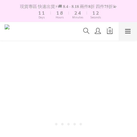
2
2
2
9
3
5
2
3
現貨專區 快速出貨⚡️🚚 𝟖.𝟒 - 𝟖.𝟏𝟖 兩件𝟖折 四件𝟕𝟓折💫
1
1
:
1
8
:
2
4
:
1
2
Days
Hours
Minutes
Seconds
0
0
0
7
1
3
0
1
6
0
2
0
5
1
4
0
3
2
1
0