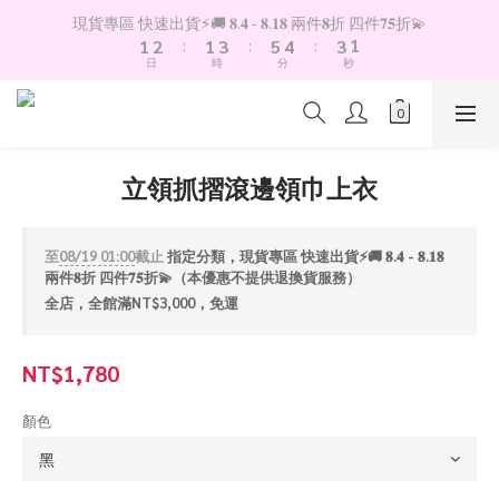
2
3
2
4
6
5
4
1
現貨專區 快速出貨⚡️🚚 𝟖.𝟒 - 𝟖.𝟏𝟖 兩件𝟖折 四件𝟕𝟓折💫
1
2
:
1
3
:
5
4
:
3
0
日
時
分
秒
0
1
0
2
4
3
2
0
1
3
2
1
0
2
1
0
1
0
0
立領抓摺滾邊領巾上衣
至
08/19 01:00
截止
指定分類，現貨專區 快速出貨⚡️🚚 𝟖.𝟒 - 𝟖.𝟏𝟖
兩件𝟖折 四件𝟕𝟓折💫（本優惠不提供退換貨服務）
全店，全館滿NT$3,000，免運
NT$1,780
顏色