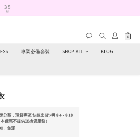
3
5
秒
2
4
1
3
0
2
1
0
RESS
專業必備套裝
SHOP ALL
BLOG
立即購買
衣
分類，現貨專區 快速出貨⚡️🚚 𝟖.𝟒 - 𝟖.𝟏𝟖
折💫（本優惠不提供退換貨服務）
00，免運