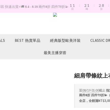
1
1
:
2
1
:
2
8
:
快速出貨⚡️🚚 𝟖.𝟒 - 𝟖.𝟏𝟖 兩件𝟖折 四件𝟕𝟓折💫
日
時
分
0
0
1
0
1
7
0
0
6
5
4
3
2
ALS
BEST 熱賣單品
經典版型歐美洋裝
CLASSIC D
1
0
最美主播穿搭
細肩帶條紋上
至
08/19 01:00
截止
指定
兩件𝟖折 四件𝟕𝟓
全店，全館滿NT$3,0