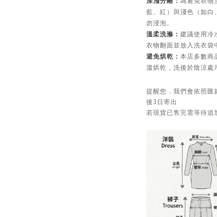
深淺分離：
為避免衣物
藍、紅）與淺色（如白
勿浸泡。
溫柔洗滌：
建議使用冷
衣物翻面並放入洗衣袋
避免烘乾：
本店多數商
溫烘乾，洗後於陰涼處
提醒您．我們會依照匯
後3日寄出
若現貨已售完需等待追加