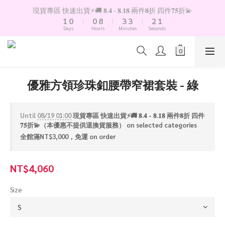
2
1
1
9
4
4
3
2
現貨專區 快速出貨⚡️🚚 𝟖.𝟒 - 𝟖.𝟏𝟖 兩件𝟖折 四件𝟕𝟓折💫
1
0
:
0
8
:
3
3
:
2
1
Days
Hours
Minutes
Seconds
0
7
2
2
1
0
6
1
1
0
5
0
0
4
3
優雅方領珍珠釦腰帶窄裙套裝 - 綠
2
1
0
Until
08/19 01:00
現貨專區 快速出貨⚡️🚚 𝟖.𝟒 - 𝟖.𝟏𝟖 兩件𝟖折 四件
𝟕𝟓折💫（本優惠不提供退換貨服務） on selected categories
全館滿NT$3,000，免運 on order
NT$4,060
Size