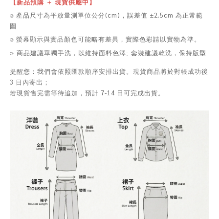
【新品預購 ＋ 現貨供應中】
⌾ 產品尺寸為平放量測單位公分(cm)，誤差值 ±2.5cm 為正常範
圍
⌾ 螢幕顯示與實品顏色可能略有差異，實際色彩請以實物為準。
⌾ 商品建議單獨手洗，以維持面料色澤; 套裝建議乾洗，保持版型
提醒您：我們會依照匯款順序安排出貨。現貨商品將於對帳成功後
3 日內寄出；
若現貨售完需等待追加，預計 7-14 日可完成出貨。