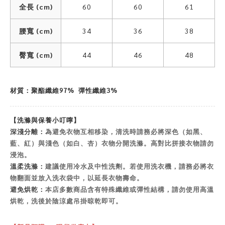
全長 (cm)
60
60
61
腰寬 (cm)
34
36
38
臀寬 (cm)
44
46
48
材質：聚酯纖維97% 彈性纖維3%
【洗滌與保養小叮嚀】
深淺分離：
為避免衣物互相移染，清洗時請務必將深色（如黑、
藍、紅）與淺色（如白、杏）衣物分開洗滌。高對比拼接衣物請勿
浸泡。
溫柔洗滌：
建議使用冷水及中性洗劑。若使用洗衣機，請務必將衣
物翻面並放入洗衣袋中，以延長衣物壽命。
避免烘乾：
本店多數商品含有特殊纖維或彈性結構，請勿使用高溫
烘乾，洗後於陰涼處吊掛晾乾即可。