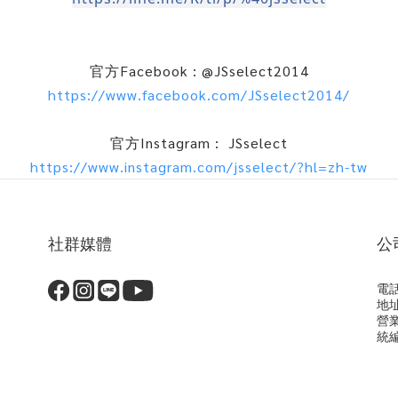
官方Facebook : @JSselect2014
https://www.facebook.com/JSselect2014/
官方Instagram : JSselect
https://www.instagram.com/jsselect/?hl=zh-tw
社群媒體
公
電話
地
營
統編