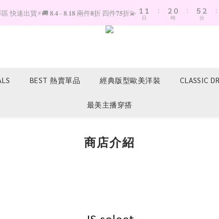
1
1
:
2
0
:
5
2
:
快速出貨⚡️🚚 𝟖.𝟒 - 𝟖.𝟏𝟖 兩件𝟖折 四件𝟕𝟓折💫
日
時
分
0
0
1
4
1
0
3
0
2
1
0
ALS
BEST 熱賣單品
經典版型歐美洋裝
CLASSIC D
最美主播穿搭
商店介紹
JS select