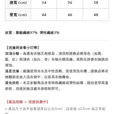
腰寬 (cm)
34
36
38
臀寬 (cm)
44
46
48
材質：聚酯纖維97% 彈性纖維3%
【洗滌與保養小叮嚀】
深淺分離：
為避免衣物互相移染，清洗時請務必將深色（如黑、
藍、紅）與淺色（如白、杏）衣物分開洗滌。高對比拼接衣物請勿
浸泡。
溫柔洗滌：
建議使用冷水及中性洗劑。若使用洗衣機，請務必將衣
物翻面並放入洗衣袋中，以延長衣物壽命。
避免烘乾：
本店多數商品含有特殊纖維或彈性結構，請勿使用高溫
烘乾，洗後於陰涼處吊掛晾乾即可。
【新品預購 ＋ 現貨供應中】
⌾ 產品尺寸為平放量測單位公分(cm)，誤差值 ±2.5cm 為正常範