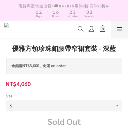
2
3
2
7
3
4
1
2
現貨專區 快速出貨⚡️🚚 𝟖.𝟒 - 𝟖.𝟏𝟖 兩件𝟖折 四件𝟕𝟓折💫
1
2
:
1
6
:
2
3
:
0
1
Days
Hours
Minutes
Seconds
0
1
0
5
1
2
0
0
4
0
1
3
0
2
1
優雅方領珍珠釦腰帶窄裙套裝 - 深藍
0
全館滿NT$3,000，免運 on order
NT$4,060
Size
Sold Out