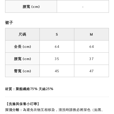
腰寬 (cm)
-
裙子
尺碼
S
M
全長 (cm)
64
64
腰寬 (cm)
35
37
臀寬 (cm)
45
47
材質：聚酯纖維75% 天絲25%
【洗滌與保養小叮嚀】
深淺分離：
為避免衣物互相移染，清洗時請務必將深色（如黑、