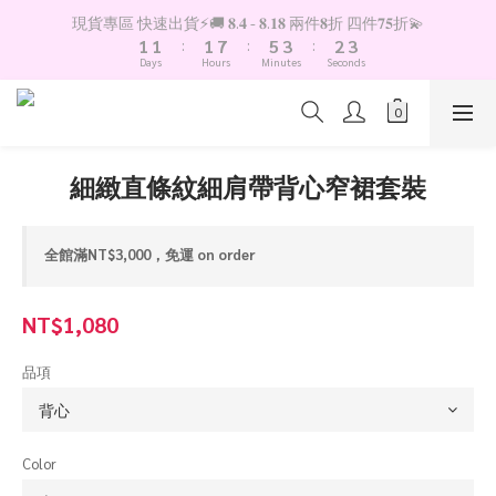
2
2
2
8
6
4
3
4
現貨專區 快速出貨⚡️🚚 𝟖.𝟒 - 𝟖.𝟏𝟖 兩件𝟖折 四件𝟕𝟓折💫
1
1
:
1
7
:
5
3
:
2
3
Days
Hours
Minutes
Seconds
0
0
0
6
4
2
1
2
5
3
1
0
1
4
2
0
0
3
1
2
0
細緻直條紋細肩帶背心窄裙套裝
1
0
全館滿NT$3,000，免運 on order
NT$1,080
品項
Color