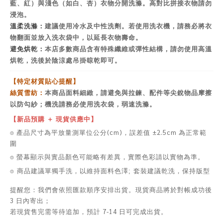
藍、紅）與淺色（如白、杏）衣物分開洗滌。高對比拼接衣物請勿
浸泡。
溫柔洗滌：
建議使用冷水及中性洗劑。若使用洗衣機，請務必將衣
物翻面並放入洗衣袋中，以延長衣物壽命。
避免烘乾：
本店多數商品含有特殊纖維或彈性結構，請勿使用高溫
烘乾，洗後於陰涼處吊掛晾乾即可。
【特定材質貼心提醒】
絲質雪紡：
本商品面料細緻，請避免與拉鍊、配件等尖銳物品摩擦
以防勾紗；機洗請務必使用洗衣袋，弱速洗滌。
【新品預購 ＋ 現貨供應中】
⌾ 產品尺寸為平放量測單位公分(cm)，誤差值 ±2.5cm 為正常範
圍
⌾ 螢幕顯示與實品顏色可能略有差異，實際色彩請以實物為準。
⌾ 商品建議單獨手洗，以維持面料色澤; 套裝建議乾洗，保持版型
提醒您：我們會依照匯款順序安排出貨。現貨商品將於對帳成功後
3 日內寄出；
若現貨售完需等待追加，預計 7-14 日可完成出貨。