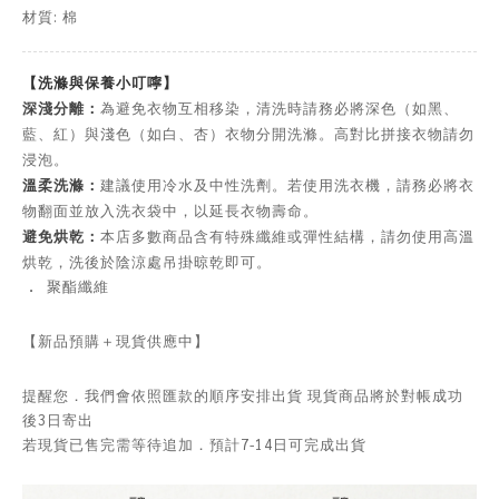
材質: 棉
【洗滌與保養小叮嚀】
深淺分離：
為避免衣物互相移染，清洗時請務必將深色（如黑、
藍、紅）與淺色（如白、杏）衣物分開洗滌。高對比拼接衣物請勿
浸泡。
溫柔洗滌：
建議使用冷水及中性洗劑。若使用洗衣機，請務必將衣
物翻面並放入洗衣袋中，以延長衣物壽命。
避免烘乾：
本店多數商品含有特殊纖維或彈性結構，請勿使用高溫
烘乾，洗後於陰涼處吊掛晾乾即可。
．
聚酯纖維
【新品預購＋現貨供應中】
提醒您．我們會依照匯款的順序安排出貨 現貨商品將於對帳成功
後3日寄出
若現貨已售完需等待追加．預計7-14日可完成出貨