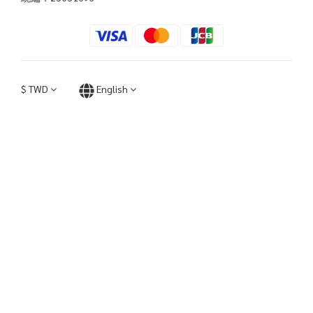
$
TWD
English