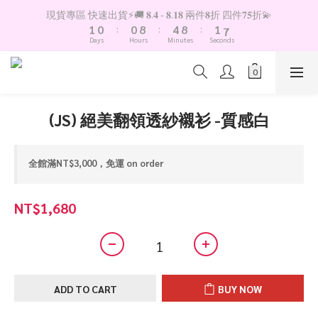
2
1
1
9
5
9
2
8
現貨專區 快速出貨⚡️🚚 𝟖.𝟒 - 𝟖.𝟏𝟖 兩件𝟖折 四件𝟕𝟓折💫
1
0
:
0
8
:
4
8
:
1
7
Days
Hours
Minutes
Seconds
0
7
3
7
0
6
6
2
6
5
5
1
5
4
4
0
4
3
3
3
2
(JS) 絕美翻領透紗襯衫 -質感白
2
2
1
1
1
0
0
0
全館滿NT$3,000，免運 on order
NT$1,680
ADD TO CART
BUY NOW