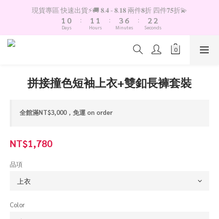
2
1
2
2
4
7
3
3
現貨專區 快速出貨⚡️🚚 𝟖.𝟒 - 𝟖.𝟏𝟖 兩件𝟖折 四件𝟕𝟓折💫
1
0
:
1
1
:
3
6
:
2
2
Days
Hours
Minutes
Seconds
0
0
0
2
5
1
1
1
4
0
0
0
3
2
1
拼接撞色短袖上衣+雙釦長褲套裝
0
全館滿NT$3,000，免運 on order
NT$1,780
品項
Color