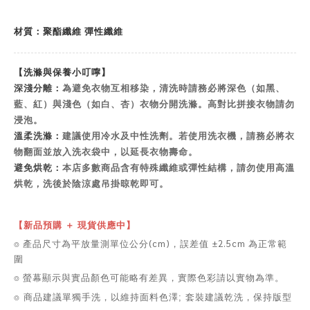
材質：聚酯纖維 彈性纖維
【洗滌與保養小叮嚀】
深淺分離：
為避免衣物互相移染，清洗時請務必將深色（如黑、
藍、紅）與淺色（如白、杏）衣物分開洗滌。高對比拼接衣物請勿
浸泡。
溫柔洗滌：
建議使用冷水及中性洗劑。若使用洗衣機，請務必將衣
物翻面並放入洗衣袋中，以延長衣物壽命。
避免烘乾：
本店多數商品含有特殊纖維或彈性結構，請勿使用高溫
烘乾，洗後於陰涼處吊掛晾乾即可。
【新品預購 ＋ 現貨供應中】
⌾ 產品尺寸為平放量測單位公分(cm)，誤差值 ±2.5cm 為正常範
圍
⌾ 螢幕顯示與實品顏色可能略有差異，實際色彩請以實物為準。
⌾ 商品建議單獨手洗，以維持面料色澤; 套裝建議乾洗，保持版型