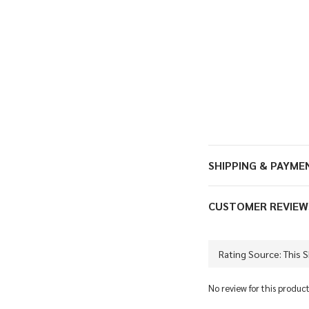
SHIPPING & PAYME
CUSTOMER REVIEW
No review for this produc