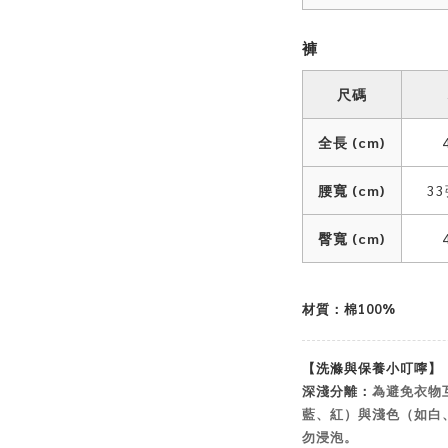
褲
尺碼
全長 (cm)
腰寬 (cm)
3
臀寬 (cm)
材質：棉100%
【洗滌與保養小叮嚀】
深淺分離：
為避免衣物
藍、紅）與淺色（如白
勿浸泡。