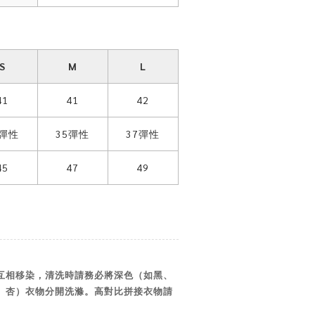
S
M
L
41
41
42
3彈性
35彈性
37彈性
45
47
49
互相移染，清洗時請務必將深色（如黑、
、杏）衣物分開洗滌。高對比拼接衣物請