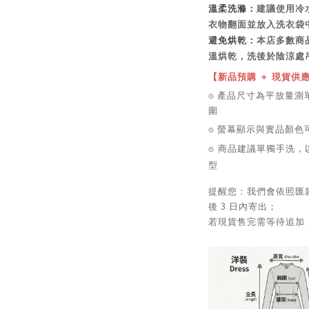
溫柔洗滌：
建議使用冷
衣物翻面並放入洗衣袋
避免烘乾：
本店多數商
溫烘乾，洗後於陰涼處
【新品預購 ＋ 現貨供
⌾ 產品尺寸為平放量測單
圍
⌾ 螢幕顯示與實品顏
⌾ 商品建議單獨手洗，
型
提醒您：我們會依照匯
後 3 日內寄出；
若現貨售完需等待追加，預