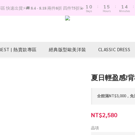
1
0
:
1
5
:
1
4
:
快速出貨⚡️🚚 𝟖.𝟒 - 𝟖.𝟏𝟖 兩件𝟖折 四件𝟕𝟓折💫
Days
Hours
Minutes
0
0
4
0
3
3
2
2
1
1
0
0
BEST | 熱賣款專區
經典版型歐美洋裝
CLASSIC DRESS
夏日輕盈感!
全館滿NT$3,000，免運 
NT$2,580
品項