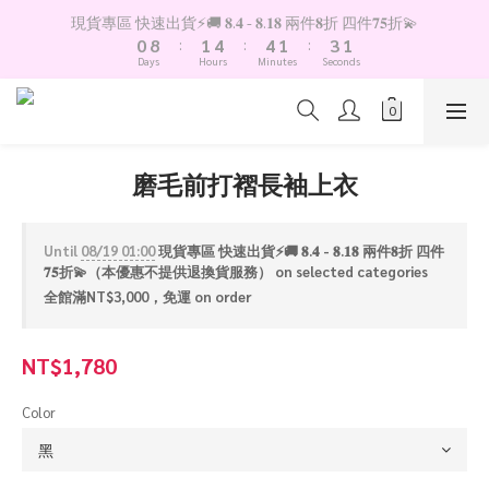
1
9
2
5
5
2
4
2
現貨專區 快速出貨⚡️🚚 𝟖.𝟒 - 𝟖.𝟏𝟖 兩件𝟖折 四件𝟕𝟓折💫
0
8
:
1
4
:
4
1
:
3
1
Days
Hours
Minutes
Seconds
7
0
3
3
0
2
0
6
2
2
1
5
1
1
0
4
0
0
3
磨毛前打褶長袖上衣
2
1
0
Until
08/19 01:00
現貨專區 快速出貨⚡️🚚 𝟖.𝟒 - 𝟖.𝟏𝟖 兩件𝟖折 四件
𝟕𝟓折💫（本優惠不提供退換貨服務） on selected categories
全館滿NT$3,000，免運 on order
NT$1,780
Color