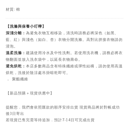
材質: 棉
【洗滌與保養小叮嚀】
深淺分離：
為避免衣物互相移染，清洗時請務必將深色（如黑、
藍、紅）與淺色（如白、杏）衣物分開洗滌。高對比拼接衣物請勿
浸泡。
溫柔洗滌：
建議使用冷水及中性洗劑。若使用洗衣機，請務必將衣
物翻面並放入洗衣袋中，以延長衣物壽命。
避免烘乾：
本店多數商品含有特殊纖維或彈性結構，請勿使用高溫
烘乾，洗後於陰涼處吊掛晾乾即可。
．
聚酯纖維
【新品預購＋現貨供應中】
提醒您．我們會依照匯款的順序安排出貨 現貨商品將於對帳成功
後3日寄出
若現貨已售完需等待追加．預計7-14日可完成出貨