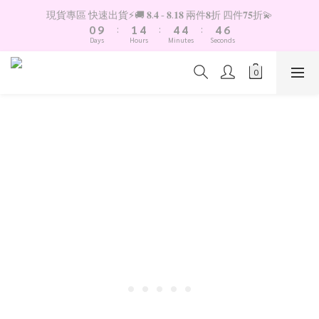
1
2
5
5
5
5
7
現貨專區 快速出貨⚡️🚚 𝟖.𝟒 - 𝟖.𝟏𝟖 兩件𝟖折 四件𝟕𝟓折💫
0
9
:
1
4
:
4
4
:
4
6
Days
Hours
Minutes
Seconds
8
0
3
3
3
3
5
7
2
2
2
2
4
6
1
1
1
1
3
5
0
0
0
0
2
4
1
3
0
2
1
0