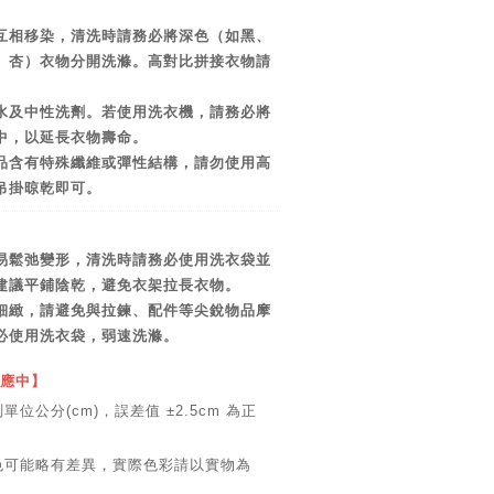
互相移染，清洗時請務必將深色（如黑、
、杏）衣物分開洗滌。高對比拼接衣物請
水及中性洗劑。若使用洗衣機，請務必將
中，以延長衣物壽命。
品含有特殊纖維或彈性結構，請勿使用高
吊掛晾乾即可。
易鬆弛變形，清洗時請務必使用洗衣袋並
建議平鋪陰乾，避免衣架拉長衣物。
細緻，請避免與拉鍊、配件等尖銳物品摩
必使用洗衣袋，弱速洗滌。
供應中】
位公分(cm)，誤差值 ±2.5cm 為正
色可能略有差異，實際色彩請以實物為