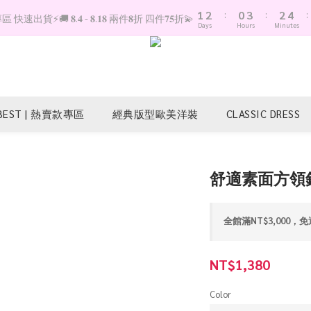
1
2
:
0
3
:
2
4
:
快速出貨⚡️🚚 𝟖.𝟒 - 𝟖.𝟏𝟖 兩件𝟖折 四件𝟕𝟓折💫
Days
Hours
Minutes
0
1
2
1
3
0
1
0
2
0
1
0
BEST | 熱賣款專區
經典版型歐美洋裝
CLASSIC DRESS
舒適素面方領
全館滿NT$3,000，免運 
NT$1,380
Color