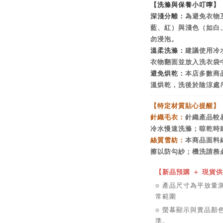
【洗滌與保養小叮嚀】
深淺分離：
為避免衣物
藍、紅）與淺色（如白
勿浸泡。
溫柔洗滌：
建議使用冷
衣物翻面並放入洗衣袋
避免烘乾：
本店多數商
溫烘乾，洗後於陰涼處
【特定材質貼心提醒】
針織毛衣：
針織產品較
冷水慢速洗滌；晾乾時
絲質雪紡：
本商品面料
擦以防勾紗；機洗請務
【新品預購 ＋ 現貨
⌾ 產品尺寸為平放量測單
常範圍
⌾ 螢幕顯示與實品顏
準。