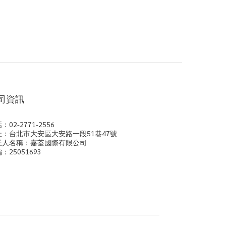
t
司資訊
：02-2771-2556
址：台北市大安區大安路一段51巷47號
業人名稱：嘉荃國際有限公司
：25051693