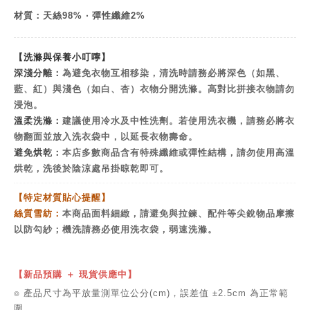
材質：天絲98% ‧ 彈性纖維2%
【洗滌與保養小叮嚀】
深淺分離：
為避免衣物互相移染，清洗時請務必將深色（如黑、
藍、紅）與淺色（如白、杏）衣物分開洗滌。高對比拼接衣物請勿
浸泡。
溫柔洗滌：
建議使用冷水及中性洗劑。若使用洗衣機，請務必將衣
物翻面並放入洗衣袋中，以延長衣物壽命。
避免烘乾：
本店多數商品含有特殊纖維或彈性結構，請勿使用高溫
烘乾，洗後於陰涼處吊掛晾乾即可。
【特定材質貼心提醒】
絲質雪紡：
本商品面料細緻，請避免與拉鍊、配件等尖銳物品摩擦
以防勾紗；機洗請務必使用洗衣袋，弱速洗滌。
【新品預購 ＋ 現貨供應中】
⌾ 產品尺寸為平放量測單位公分(cm)，誤差值 ±2.5cm 為正常範
圍