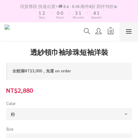
2
3
1
1
4
2
5
2
現貨專區 快速出貨⚡️🚚 𝟖.𝟒 - 𝟖.𝟏𝟖 兩件𝟖折 四件𝟕𝟓折💫
1
2
:
0
0
:
3
1
:
4
1
Days
Hours
Minutes
Seconds
0
1
2
0
3
0
0
1
2
0
1
0
透紗領巾袖珍珠短袖洋裝
全館滿NT$3,000，免運 on order
NT$2,880
Color
Size