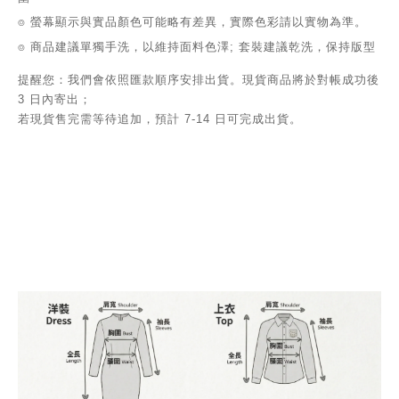
⌾ 螢幕顯示與實品顏色可能略有差異，實際色彩請以實物為準。
⌾ 商品建議單獨手洗，以維持面料色澤; 套裝建議乾洗，保持版型
提醒您：我們會依照匯款順序安排出貨。現貨商品將於對帳成功後
3 日內寄出；
若現貨售完需等待追加，預計 7-14 日可完成出貨。