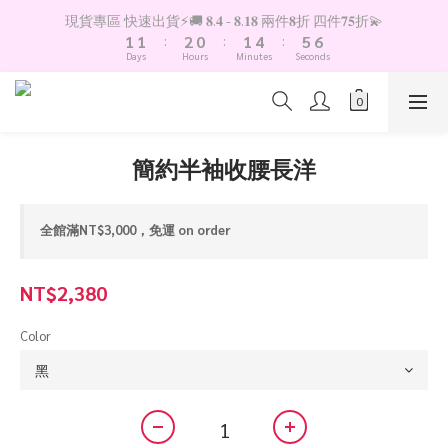
7
2
2
3
1
2
5
6
現貨專區 快速出貨⚡️🚚 𝟖.𝟒 - 𝟖.𝟏𝟖 兩件𝟖折 四件𝟕𝟓折💫
6
1
1
:
2
0
:
1
4
:
5
5
Days
Hours
Minutes
Seconds
0
0
1
0
3
4
4
0
2
3
3
1
2
2
0
1
1
0
0
簡約半袖收腰長洋
全館滿NT$3,000，免運 on order
NT$2,380
Color