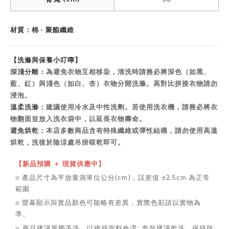
材質：棉 ‧ 聚酯纖維
【洗滌與保養小叮嚀】
深淺分離：
為避免衣物互相移染，清洗時請務必將深色（如黑、
藍、紅）與淺色（如白、杏）衣物分開洗滌。高對比拼接衣物請勿
浸泡。
溫柔洗滌：
建議使用冷水及中性洗劑。若使用洗衣機，請務必將衣
物翻面並放入洗衣袋中，以延長衣物壽命。
避免烘乾：
本店多數商品含有特殊纖維或彈性結構，請勿使用高溫
烘乾，洗後於陰涼處吊掛晾乾即可。
【新品預購 ＋ 現貨供應中】
⌾ 產品尺寸為平放量測單位公分(cm)，誤差值 ±2.5cm 為正常
範圍
⌾ 螢幕顯示與實品顏色可能略有差異，實際色彩請以實物為
準。
⌾ 商品建議單獨手洗，以維持面料色澤; 套裝建議乾洗，保持版