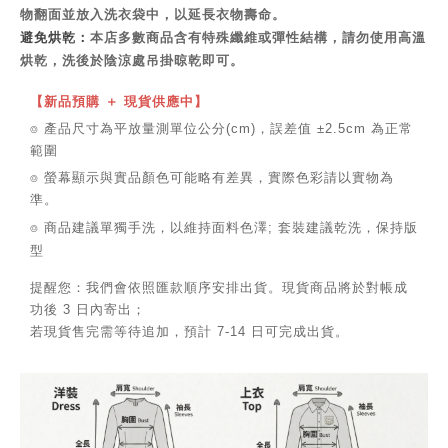
物翻面並放入洗衣袋中，以延長衣物壽命。
避免烘乾：
本店多數商品含有特殊纖維或彈性結構，請勿使用高溫
烘乾，洗後於陰涼處吊掛晾乾即可。
【新品預購 ＋ 現貨供應中】
⌾ 產品尺寸為平放量測單位公分(cm)，誤差值 ±2.5cm 為正常
範圍
⌾ 螢幕顯示與實品顏色可能略有差異，實際色彩請以實物為
準。
⌾ 商品建議單獨手洗，以維持面料色澤; 套裝建議乾洗，保持版
型
提醒您：我們會依照匯款順序安排出貨。現貨商品將於對帳成
功後 3 日內寄出；
若現貨售完需等待追加，預計 7-14 日可完成出貨。