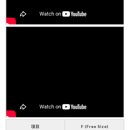
項目
F (Free Size)