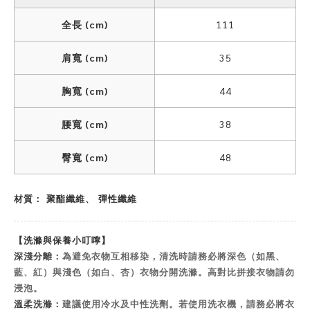
全長 (cm)
111
肩寬 (cm)
35
胸寬 (cm)
44
腰寬 (cm)
38
臀寬 (cm)
48
材質： 聚酯纖維、 彈性纖維
【洗滌與保養小叮嚀】
深淺分離：
為避免衣物互相移染，清洗時請務必將深色（如黑、
藍、紅）與淺色（如白、杏）衣物分開洗滌。高對比拼接衣物請勿
浸泡。
溫柔洗滌：
建議使用冷水及中性洗劑。若使用洗衣機，請務必將衣