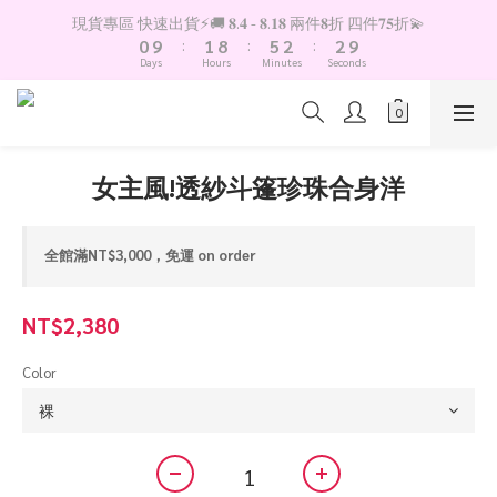
1
2
9
6
3
3
現貨專區 快速出貨⚡️🚚 𝟖.𝟒 - 𝟖.𝟏𝟖 兩件𝟖折 四件𝟕𝟓折💫
0
9
:
1
8
:
5
2
:
2
9
Days
Hours
Minutes
Seconds
8
0
7
4
1
1
8
7
6
3
0
0
7
6
5
2
6
5
4
1
5
4
3
0
4
女主風!透紗斗篷珍珠合身洋
3
2
3
2
1
2
1
0
1
全館滿NT$3,000，免運 on order
0
0
NT$2,380
Color