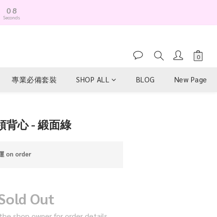
0
7
Seconds
6
5
4
3
2
1
專業必備套裝
SHOP ALL
BLOG
New Page
0
領背心 - 緞面綠
on order
Sold Out
he shop owner for order details.