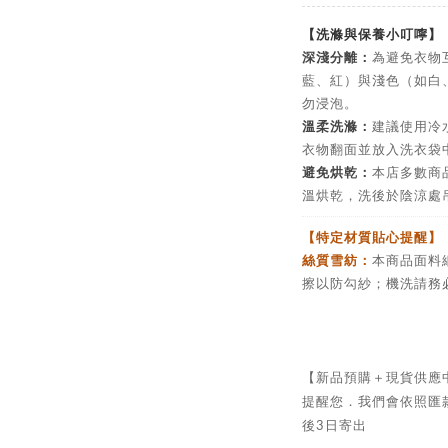
【洗滌與保養小叮嚀】
深淺分離：
為避免衣物
藍、紅）與淺色（如白
勿浸泡。
溫柔洗滌：
建議使用冷
衣物翻面並放入洗衣袋
避免烘乾：
本店多數商
溫烘乾，洗後於陰涼處
【特定材質貼心提醒】
絲質雪紡：
本商品面料
擦以防勾紗；機洗請務
【新品預購＋現貨供應
提醒您．我們會依照匯
後3日寄出