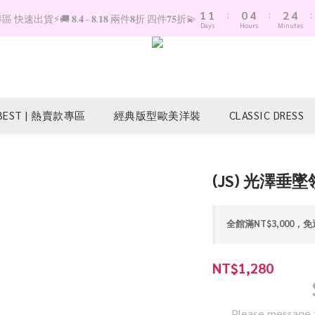
1
1
:
0
4
:
2
4
:
快速出貨⚡️🚚 𝟖.𝟒 - 𝟖.𝟏𝟖 兩件𝟖折 四件𝟕𝟓折💫
Days
Hours
Minutes
0
0
3
1
3
2
0
2
1
1
0
0
BEST | 熱賣款專區
經典版型歐美洋裝
CLASSIC DRESS
(JS) 光澤垂墜
全館滿NT$3,000，免運 
NT$1,280
Please message t