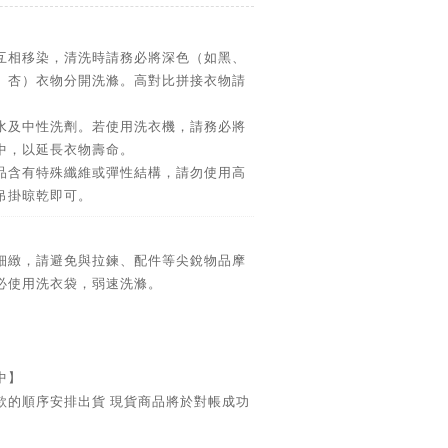
互相移染，清洗時請務必將深色（如黑、
、杏）衣物分開洗滌。高對比拼接衣物請
水及中性洗劑。若使用洗衣機，請務必將
中，以延長衣物壽命。
品含有特殊纖維或彈性結構，請勿使用高
吊掛晾乾即可。
細緻，請避免與拉鍊、配件等尖銳物品摩
必使用洗衣袋，弱速洗滌。
中】
款的順序安排出貨 現貨商品將於對帳成功