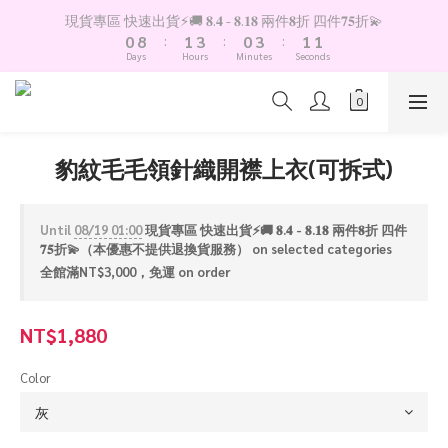
1
9
2
4
1
4
2
2
現貨專區 快速出貨⚡️🚚 𝟖.𝟒 - 𝟖.𝟏𝟖 兩件𝟖折 四件𝟕𝟓折💫
0
8
:
1
3
:
0
3
:
1
1
Days
Hours
Minutes
Seconds
7
0
2
2
0
0
6
1
1
5
0
0
4
3
豹紋毛毛領針織開襟上衣(可拆式)
2
1
0
Until
08/19 01:00
現貨專區 快速出貨⚡️🚚 𝟖.𝟒 - 𝟖.𝟏𝟖 兩件𝟖折 四件
𝟕𝟓折💫（本優惠不提供退換貨服務） on selected categories
全館滿NT$3,000，免運 on order
NT$1,880
Color