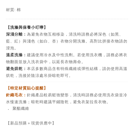
材質: 棉
【洗滌與保養小叮嚀】
深淺分離：
為避免衣物互相移染，清洗時請務必將深色（如黑、
藍、紅）與淺色（如白、杏）衣物分開洗滌。高對比拼接衣物請勿
浸泡。
溫柔洗滌：
建議使用冷水及中性洗劑。若使用洗衣機，請務必將衣
物翻面並放入洗衣袋中，以延長衣物壽命。
避免烘乾：
本店多數商品含有特殊纖維或彈性結構，請勿使用高溫
烘乾，洗後於陰涼處吊掛晾乾即可。
【特定材質貼心提醒】
針織毛衣：
針織產品較易鬆弛變形，清洗時請務必使用洗衣袋並冷
水慢速洗滌；晾乾時建議平鋪陰乾，避免衣架拉長衣物。
．
聚酯纖維
【新品預購＋現貨供應中】