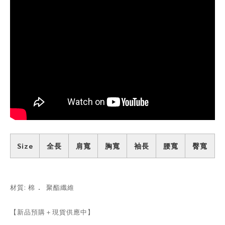
Size
全長
肩寬
胸寬
袖長
腰寬
臀寬
．
材質: 棉
聚酯纖維
【新品預購＋現貨供應中】