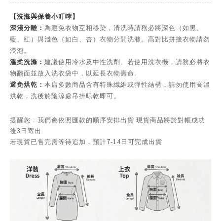
【洗滌與保養小叮嚀】
深淺分離：
為避免衣物互相移染，清洗時請務必將深色（如黑、
藍、紅）與淺色（如白、杏）衣物分開洗滌。高對比拼接衣物請勿
浸泡。
溫柔洗滌：
建議使用冷水及中性洗劑。若使用洗衣機，請務必將衣
物翻面並放入洗衣袋中，以延長衣物壽命。
避免烘乾：
本店多數商品含有特殊纖維或彈性結構，請勿使用高溫
烘乾，洗後於陰涼處吊掛晾乾即可。
提醒您．我們會依照匯款的順序安排出貨 現貨商品將於對帳成功
後3日寄出
若現貨已售完需等待追加．預計7-14日可完成出貨