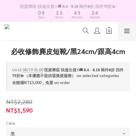
1
3
4
5
4
3
6
現貨專區 快速出貨⚡️🚚 𝟖.𝟒 - 𝟖.𝟏𝟖 兩件𝟖折 四件𝟕𝟓折💫
0
9
:
2
3
:
4
3
:
2
5
Days
Hours
Minutes
Seconds
8
1
2
3
2
1
4
7
0
1
2
1
0
3
6
0
1
0
2
5
0
1
4
0
必收修飾麂皮短靴/黑24cm/跟高4cm
3
2
1
Until
08/19 01:00
現貨專區 快速出貨⚡️🚚 𝟖.𝟒 - 𝟖.𝟏𝟖 兩件𝟖折 四件
0
𝟕𝟓折💫（本優惠不提供退換貨服務） on selected categories
全館滿NT$3,000，免運 on order
NT$2,280
NT$1,590
Color