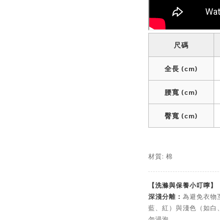
尺碼
全長 (cm)
腰寬 (cm)
臀寬 (cm)
材質: 棉
【洗滌與保養小叮嚀】
深淺分離：
為避免衣物
藍、紅）與淺色（如白
勿浸泡。