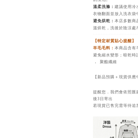
溫柔洗滌：
建議使用冷
衣物翻面並放入洗衣袋
避免烘乾：
本店多數商
溫烘乾，洗後於陰涼處
【特定材質貼心提醒】
羊毛毛料：
本商品含有
避免縮水變形；晾乾時
．
聚酯纖維
【新品預購＋現貨供應
提醒您．我們會依照匯
後3日寄出
若現貨已售完需等待追加