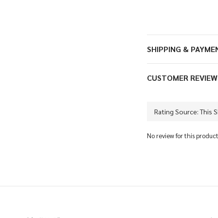
SHIPPING & PAYME
CUSTOMER REVIEW
No review for this produc