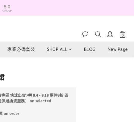
4
9
Seconds
3
8
2
7
1
6
0
5
4
3
專業必備套裝
SHOP ALL
BLOG
New Page
2
1
0
BUY NOW
裙
區 快速出貨⚡️🚚 𝟖.𝟒 - 𝟖.𝟏𝟖 兩件𝟖折 四
供退換貨服務） on selected
on order