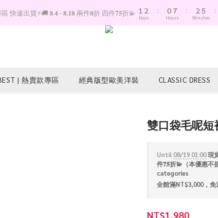
1
2
:
0
7
:
2
5
:
快速出貨⚡️🚚 𝟖.𝟒 - 𝟖.𝟏𝟖 兩件𝟖折 四件𝟕𝟓折💫
Days
Hours
Minutes
0
1
6
1
4
0
5
0
3
4
2
3
1
2
0
1
BEST | 熱賣款專區
經典版型歐美洋裝
CLASSIC DRESS
0
雙口袋毛呢短
Until
08/19 01:00
現貨專
件𝟕𝟓折💫（本優惠不提
categories
全館滿NT$3,000，免運 
NT$1,980