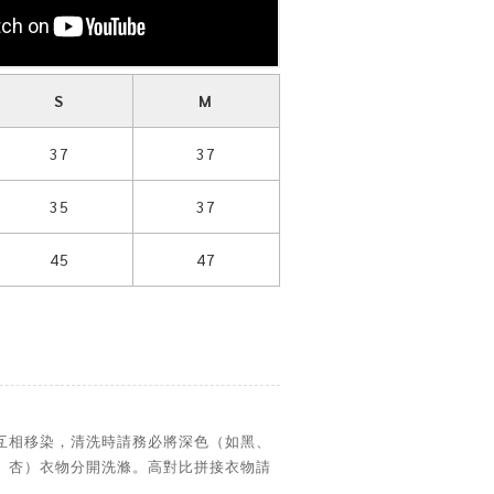
S
M
37
37
35
37
45
47
互相移染，清洗時請務必將深色（如黑、
、杏）衣物分開洗滌。高對比拼接衣物請