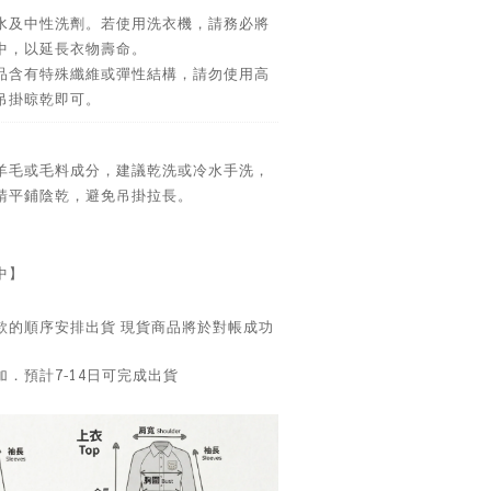
水及中性洗劑。若使用洗衣機，請務必將
中，以延長衣物壽命。
品含有特殊纖維或彈性結構，請勿使用高
吊掛晾乾即可。
羊毛或毛料成分，建議乾洗或冷水手洗，
請平鋪陰乾，避免吊掛拉長。
中】
款的順序安排出貨 現貨商品將於對帳成功
．預計7-14日可完成出貨