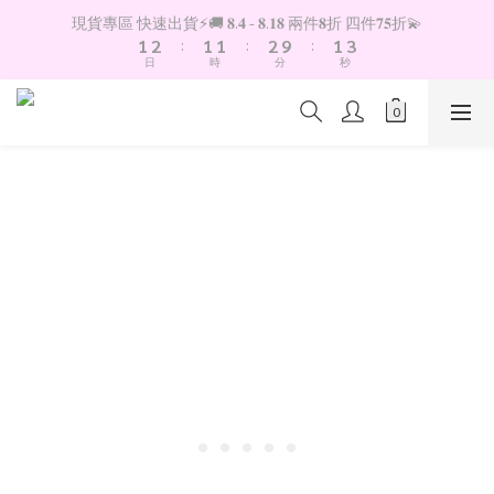
2
3
2
2
3
2
4
現貨專區 快速出貨⚡️🚚 𝟖.𝟒 - 𝟖.𝟏𝟖 兩件𝟖折 四件𝟕𝟓折💫
1
2
:
1
1
:
2
9
:
1
3
日
時
分
秒
0
1
0
0
1
8
0
2
0
0
7
1
6
0
5
4
3
2
1
0