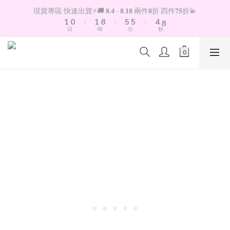
2
1
2
9
6
6
5
9
現貨專區 快速出貨⚡️🚚 𝟖.𝟒 - 𝟖.𝟏𝟖 兩件𝟖折 四件𝟕𝟓折💫
1
0
:
1
8
:
5
5
:
4
8
日
時
分
秒
0
0
7
4
4
3
7
6
3
3
2
6
5
2
2
1
5
4
1
1
0
4
3
0
0
3
2
2
1
1
0
0