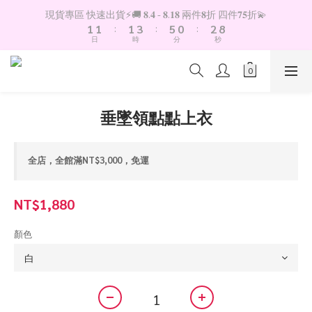
2
2
2
4
6
1
3
9
現貨專區 快速出貨⚡️🚚 𝟖.𝟒 - 𝟖.𝟏𝟖 兩件𝟖折 四件𝟕𝟓折💫
1
1
:
1
3
:
5
0
:
2
8
日
時
分
秒
0
0
0
2
4
1
7
1
3
0
6
0
2
5
1
4
0
3
垂墜領點點上衣
2
1
0
全店，全館滿NT$3,000，免運
NT$1,880
顏色