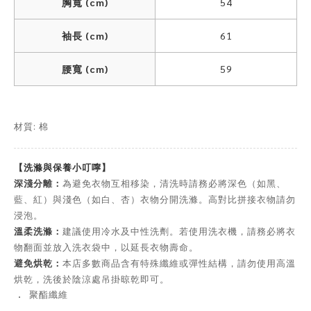
胸寬 (cm)
54
袖長 (cm)
61
腰寬 (cm)
59
材質: 棉
【洗滌與保養小叮嚀】
深淺分離：
為避免衣物互相移染，清洗時請務必將深色（如黑、
藍、紅）與淺色（如白、杏）衣物分開洗滌。高對比拼接衣物請勿
浸泡。
溫柔洗滌：
建議使用冷水及中性洗劑。若使用洗衣機，請務必將衣
物翻面並放入洗衣袋中，以延長衣物壽命。
避免烘乾：
本店多數商品含有特殊纖維或彈性結構，請勿使用高溫
烘乾，洗後於陰涼處吊掛晾乾即可。
．
聚酯纖維