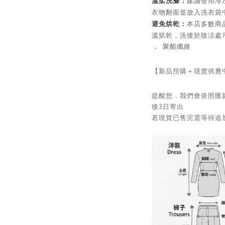
溫柔洗滌：
建議使用冷
衣物翻面並放入洗衣袋
避免烘乾：
本店多數商
溫烘乾，洗後於陰涼處
．
聚酯纖維
【新品預購＋現貨供應
提醒您．我們會依照匯
後3日寄出
若現貨已售完需等待追加