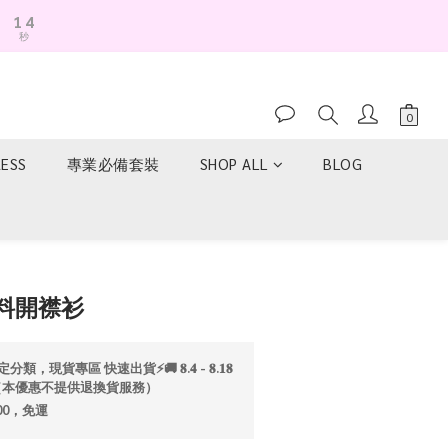
1
4
秒
0
3
2
1
0
RESS
專業必備套裝
SHOP ALL
BLOG
立即購買
料開襟衫
分類，現貨專區 快速出貨⚡️🚚 𝟖.𝟒 - 𝟖.𝟏𝟖
折💫（本優惠不提供退換貨服務）
00，免運