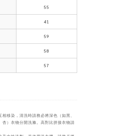
55
41
59
58
57
互相移染，清洗時請務必將深色（如黑、
、杏）衣物分開洗滌。高對比拼接衣物請