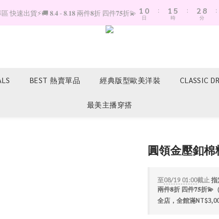
1
0
:
1
5
:
2
8
:
快速出貨⚡️🚚 𝟖.𝟒 - 𝟖.𝟏𝟖 兩件𝟖折 四件𝟕𝟓折💫
日
時
分
0
0
4
1
7
3
0
6
2
5
1
4
0
3
2
ALS
BEST 熱賣單品
經典版型歐美洋裝
CLASSIC D
1
0
最美主播穿搭
圓領金壓釦棉
至
08/19 01:00
截止
指定
兩件𝟖折 四件𝟕𝟓
全店，全館滿NT$3,0