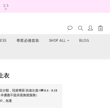
2
2
秒
1
1
0
0
RESS
專業必備套裝
SHOP ALL
BLOG
立即購買
上衣
分類，現貨專區 快速出貨⚡️🚚 𝟖.𝟒 - 𝟖.𝟏𝟖
折💫（本優惠不提供退換貨服務）
00，免運