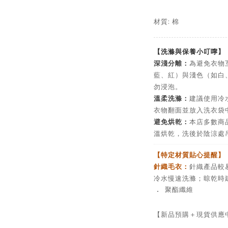
材質: 棉
【洗滌與保養小叮嚀】
深淺分離：
為避免衣物
藍、紅）與淺色（如白
勿浸泡。
溫柔洗滌：
建議使用冷
衣物翻面並放入洗衣袋
避免烘乾：
本店多數商
溫烘乾，洗後於陰涼處
【特定材質貼心提醒】
針織毛衣：
針織產品較
冷水慢速洗滌；晾乾時
．
聚酯纖維
【新品預購＋現貨供應