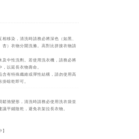
互相移染，清洗時請務必將深色（如黑、
、杏）衣物分開洗滌。高對比拼接衣物請
水及中性洗劑。若使用洗衣機，請務必將
中，以延長衣物壽命。
品含有特殊纖維或彈性結構，請勿使用高
吊掛晾乾即可。
易鬆弛變形，清洗時請務必使用洗衣袋並
建議平鋪陰乾，避免衣架拉長衣物。
中】