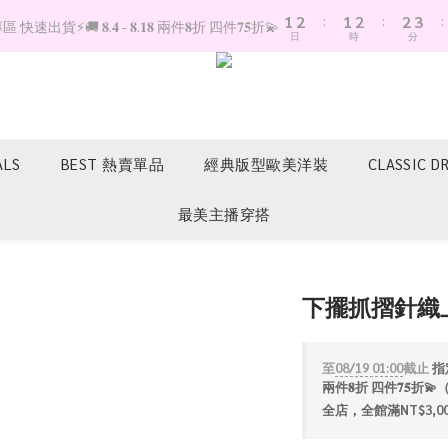
1
2
:
1
2
:
2
3
:
快速出貨⚡️🚚 𝟖.𝟒 - 𝟖.𝟏𝟖 兩件𝟖折 四件𝟕𝟓折💫
日
時
分
0
1
0
1
1
2
0
0
0
1
0
ALS
BEST 熱賣單品
經典版型歐美洋裝
CLASSIC D
最美主播穿搭
下擺抓摺針織
至
08/19 01:00
截止
指定
兩件𝟖折 四件𝟕𝟓
全店，全館滿NT$3,0