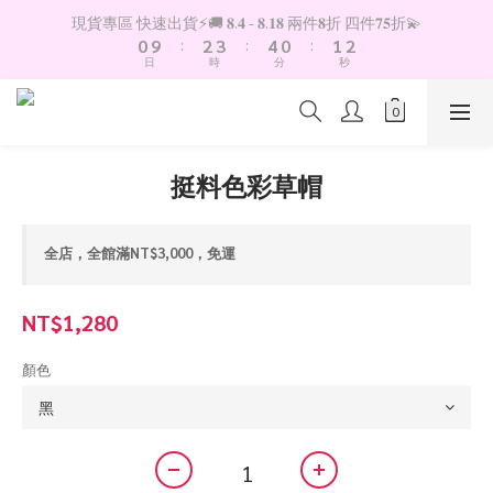
1
3
4
5
1
2
3
現貨專區 快速出貨⚡️🚚 𝟖.𝟒 - 𝟖.𝟏𝟖 兩件𝟖折 四件𝟕𝟓折💫
0
9
:
2
3
:
4
0
:
1
2
日
時
分
秒
8
1
2
3
0
1
7
0
1
2
0
6
0
1
5
0
4
挺料色彩草帽
3
2
1
全店，全館滿NT$3,000，免運
0
NT$1,280
顏色