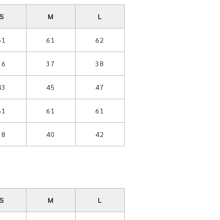
Ｓ
M
L
61
61
62
36
37
38
43
45
47
61
61
61
38
40
42
Ｓ
M
L