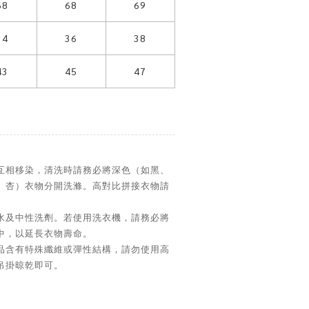
68
68
69
34
36
38
43
45
47
互相移染，清洗時請務必將深色（如黑、
、杏）衣物分開洗滌。高對比拼接衣物請
水及中性洗劑。若使用洗衣機，請務必將
中，以延長衣物壽命。
品含有特殊纖維或彈性結構，請勿使用高
吊掛晾乾即可。