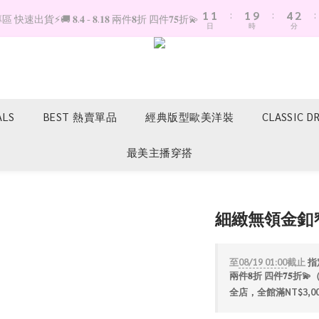
1
1
:
1
9
:
4
2
:
快速出貨⚡️🚚 𝟖.𝟒 - 𝟖.𝟏𝟖 兩件𝟖折 四件𝟕𝟓折💫
日
時
分
0
0
0
8
3
1
7
2
0
6
1
5
0
4
3
ALS
BEST 熱賣單品
經典版型歐美洋裝
CLASSIC D
2
1
最美主播穿搭
0
細緻無領金釦
至
08/19 01:00
截止
指定
兩件𝟖折 四件𝟕𝟓
全店，全館滿NT$3,0