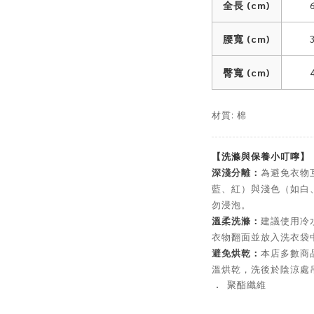
全長 (cm)
腰寬 (cm)
臀寬 (cm)
材質: 棉
【洗滌與保養小叮嚀】
深淺分離：
為避免衣物
藍、紅）與淺色（如白
勿浸泡。
溫柔洗滌：
建議使用冷
衣物翻面並放入洗衣袋
避免烘乾：
本店多數商
溫烘乾，洗後於陰涼處
．
聚酯纖維