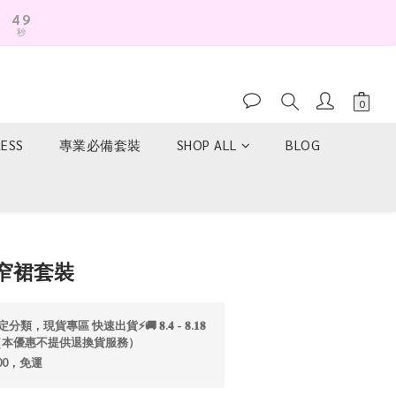
4
9
秒
3
8
2
7
1
6
0
5
4
3
RESS
專業必備套裝
SHOP ALL
BLOG
2
1
0
立即購買
窄裙套裝
分類，現貨專區 快速出貨⚡️🚚 𝟖.𝟒 - 𝟖.𝟏𝟖
折💫（本優惠不提供退換貨服務）
00，免運