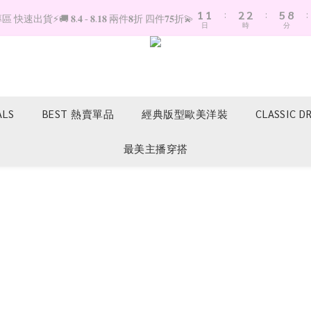
1
1
:
2
2
:
5
8
:
快速出貨⚡️🚚 𝟖.𝟒 - 𝟖.𝟏𝟖 兩件𝟖折 四件𝟕𝟓折💫
日
時
分
0
0
1
1
4
7
0
0
3
6
2
5
1
4
0
3
2
ALS
BEST 熱賣單品
經典版型歐美洋裝
CLASSIC D
1
0
最美主播穿搭