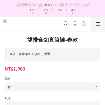
2
2
2
4
7
5
8
現貨專區 快速出貨⚡️🚚 𝟖.𝟒 - 𝟖.𝟏𝟖 兩件𝟖折 四件𝟕𝟓折💫
1
1
:
1
9
:
3
6
:
4
7
日
時
分
秒
0
0
0
8
2
5
3
6
7
1
4
2
5
6
0
3
1
4
5
2
0
3
4
1
2
雙排金釦直筒褲-春款
3
0
1
2
0
1
全店，全館滿NT$3,000，免運
0
NT$1,980
顏色
尺寸