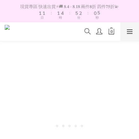
6
2
2
2
5
6
3
1
現貨專區 快速出貨⚡️🚚 𝟖.𝟒 - 𝟖.𝟏𝟖 兩件𝟖折 四件𝟕𝟓折💫
5
1
1
:
1
4
:
5
2
:
0
4
日
時
分
秒
0
0
0
3
4
1
3
2
3
0
2
1
2
1
0
1
0
0