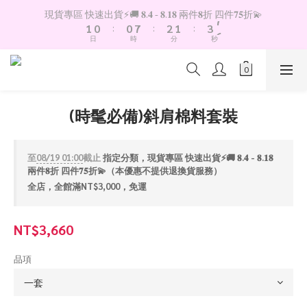
2
1
1
8
3
2
4
7
現貨專區 快速出貨⚡️🚚 𝟖.𝟒 - 𝟖.𝟏𝟖 兩件𝟖折 四件𝟕𝟓折💫
1
0
:
0
7
:
2
1
:
3
6
日
時
分
秒
0
6
1
0
2
5
5
0
1
4
4
0
3
3
2
2
1
(時髦必備)斜肩棉料套裝
1
0
0
至
08/19 01:00
截止
指定分類，現貨專區 快速出貨⚡️🚚 𝟖.𝟒 - 𝟖.𝟏𝟖
兩件𝟖折 四件𝟕𝟓折💫（本優惠不提供退換貨服務）
全店，全館滿NT$3,000，免運
NT$3,660
品項