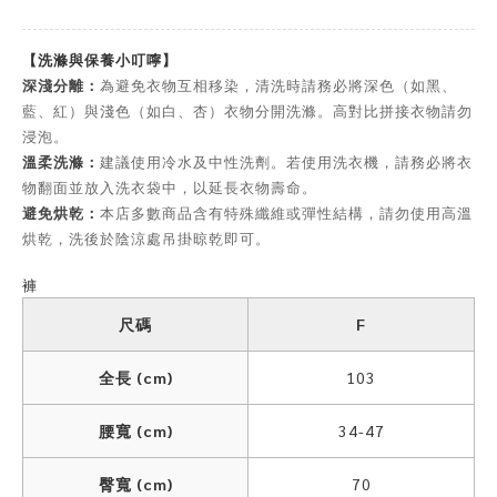
【洗滌與保養小叮嚀】
深淺分離：
為避免衣物互相移染，清洗時請務必將深色（如黑、
藍、紅）與淺色（如白、杏）衣物分開洗滌。高對比拼接衣物請勿
浸泡。
溫柔洗滌：
建議使用冷水及中性洗劑。若使用洗衣機，請務必將衣
物翻面並放入洗衣袋中，以延長衣物壽命。
避免烘乾：
本店多數商品含有特殊纖維或彈性結構，請勿使用高溫
烘乾，洗後於陰涼處吊掛晾乾即可。
褲
尺碼
F
全長 (cm)
103
腰寬 (cm)
34-47
臀寬 (cm)
70