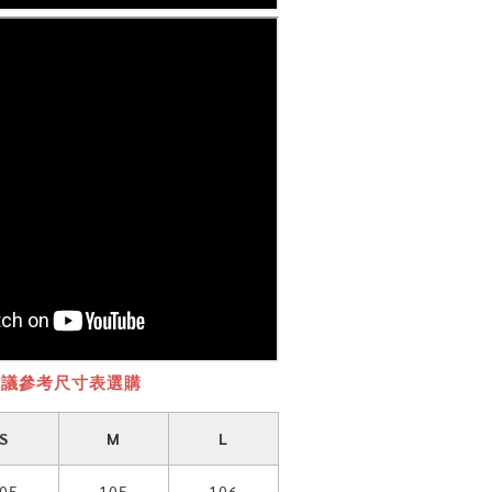
建議參考尺寸表選購
S
M
L
05
105
106