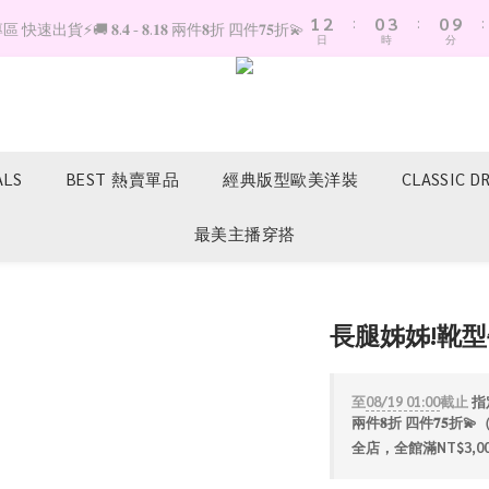
1
2
:
0
3
:
0
9
:
快速出貨⚡️🚚 𝟖.𝟒 - 𝟖.𝟏𝟖 兩件𝟖折 四件𝟕𝟓折💫
日
時
分
0
1
2
8
0
1
7
0
6
5
4
3
ALS
BEST 熱賣單品
經典版型歐美洋裝
CLASSIC D
2
1
最美主播穿搭
0
長腿姊姊!靴
至
08/19 01:00
截止
指定
兩件𝟖折 四件𝟕𝟓
全店，全館滿NT$3,0