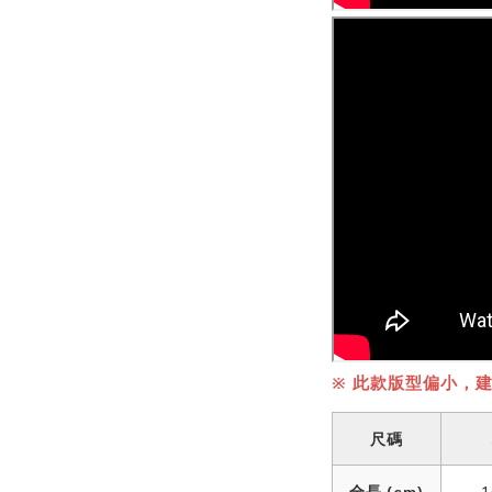
※ 此款版型偏小，
尺碼
全長 (cm)
1