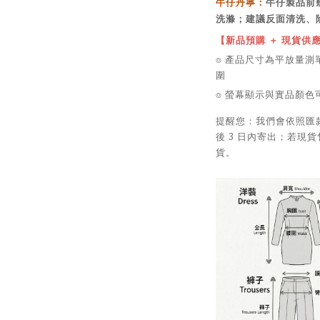
牛仔丹寧：
牛仔製品前
洗滌；建議反面清洗、
【新品預購 ＋ 現貨供
⌾ 產品尺寸為平放量測單
圍
⌾ 螢幕顯示與實品顏
提醒您：我們會依照匯
後 3 日內寄出；若現貨
貨。