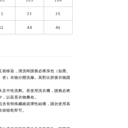
31
33
35
42
44
46
互相移染，清洗時請務必將深色（如黑、
、杏）衣物分開洗滌。高對比拼接衣物請
水及中性洗劑。若使用洗衣機，請務必將
中，以延長衣物壽命。
品含有特殊纖維或彈性結構，請勿使用高
吊掛晾乾即可。