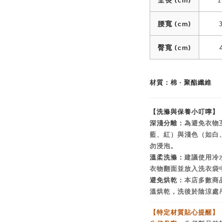
腰寬 (cm)
臀寬 (cm)
材質：棉 ‧ 聚酯纖維
【洗滌與保養小叮嚀】
深淺分離：
為避免衣物
藍、紅）與淺色（如白
勿浸泡。
溫柔洗滌：
建議使用冷
衣物翻面並放入洗衣袋
避免烘乾：
本店多數商
溫烘乾，洗後於陰涼處
【特定材質貼心提醒】