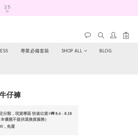
2
4
秒
1
3
0
2
1
0
RESS
專業必備套裝
SHOP ALL
BLOG
立即購買
型牛仔褲
分類，現貨專區 快速出貨⚡️🚚 𝟖.𝟒 - 𝟖.𝟏𝟖
折💫（本優惠不提供退換貨服務）
00，免運