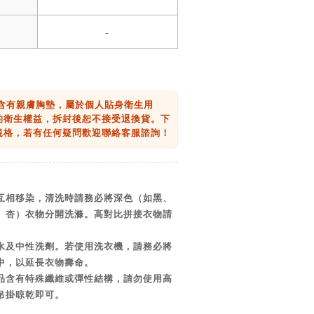
-
品含有親膚胸墊，屬於個人貼身衛生用
的衛生權益，拆封後恕不接受退換貨。下
規格，若有任何疑問歡迎聯絡客服諮詢！
互相移染，清洗時請務必將深色（如黑、
、杏）衣物分開洗滌。高對比拼接衣物請
水及中性洗劑。若使用洗衣機，請務必將
中，以延長衣物壽命。
品含有特殊纖維或彈性結構，請勿使用高
吊掛晾乾即可。