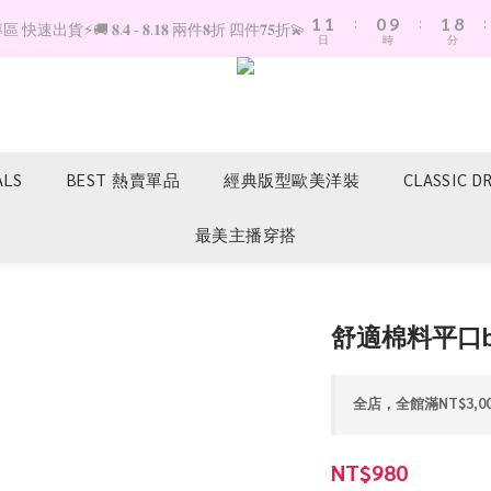
1
1
:
0
9
:
1
8
:
快速出貨⚡️🚚 𝟖.𝟒 - 𝟖.𝟏𝟖 兩件𝟖折 四件𝟕𝟓折💫
日
時
分
0
0
8
0
7
7
6
6
5
5
4
4
3
3
2
ALS
BEST 熱賣單品
經典版型歐美洋裝
CLASSIC D
2
1
1
0
最美主播穿搭
0
舒適棉料平口br
全店，全館滿NT$3,0
NT$980