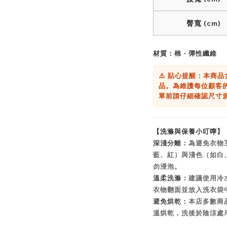
臀寬 (cm)
材質：棉 ‧ 彈性纖維
⚠️ 貼心提醒：本商
品。為維護每位顧客
單前請仔細確認尺寸
【洗滌與保養小叮嚀】
深淺分離：
為避免衣物
藍、紅）與淺色（如白
勿浸泡。
溫柔洗滌：
建議使用冷
衣物翻面並放入洗衣袋
避免烘乾：
本店多數商
溫烘乾，洗後於陰涼處