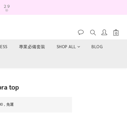
2
8
秒
1
7
0
6
5
4
3
2
RESS
專業必備套裝
SHOP ALL
BLOG
1
0
立即購買
a top
00，免運