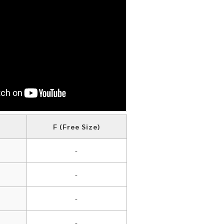
F (Free Size)
-
-
-
-