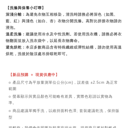
【洗滌與保養小叮嚀】
深淺分離：
為避免衣物互相移染，清洗時請務必將深色（如黑、
藍、紅）與淺色（如白、杏）衣物分開洗滌。高對比拼接衣物請勿
浸泡。
溫柔洗滌：
建議使用冷水及中性洗劑。若使用洗衣機，請務必將衣
物翻面並放入洗衣袋中，以延長衣物壽命。
避免烘乾：
本店多數商品含有特殊纖維或彈性結構，請勿使用高溫
烘乾，洗後於陰涼處吊掛晾乾即可。
【新品預購 ＋ 現貨供應中】
⌾ 產品尺寸為平放量測單位公分(cm)，誤差值 ±2.5cm 為正常
範圍
⌾ 螢幕顯示與實品顏色可能略有差異，實際色彩請以實物為
準。
⌾ 商品建議單獨手洗，以維持面料色澤; 套裝建議乾洗，保持版
型
提醒您：我們會依照匯款順序安排出貨。現貨商品將於對帳成