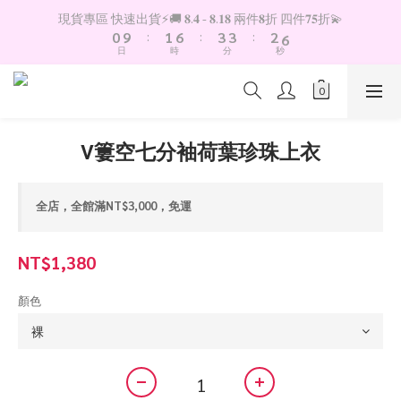
1
2
7
4
4
3
7
現貨專區 快速出貨⚡️🚚 𝟖.𝟒 - 𝟖.𝟏𝟖 兩件𝟖折 四件𝟕𝟓折💫
0
9
:
1
6
:
3
3
:
2
6
日
時
分
秒
8
0
5
2
2
1
5
7
4
1
1
0
4
6
3
0
0
3
5
2
2
4
1
1
V簍空七分袖荷葉珍珠上衣
3
0
0
2
1
全店，全館滿NT$3,000，免運
0
NT$1,380
顏色