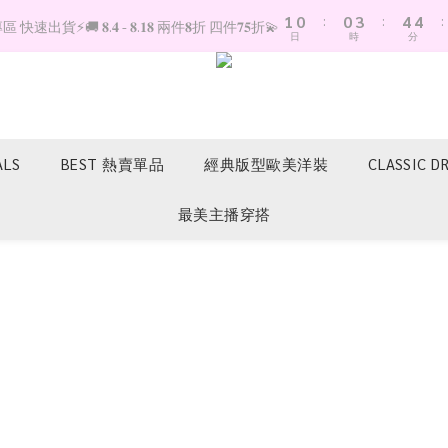
1
0
:
0
3
:
4
4
:
快速出貨⚡️🚚 𝟖.𝟒 - 𝟖.𝟏𝟖 兩件𝟖折 四件𝟕𝟓折💫
日
時
分
0
2
3
3
1
2
2
0
1
1
0
0
ALS
BEST 熱賣單品
經典版型歐美洋裝
CLASSIC D
最美主播穿搭