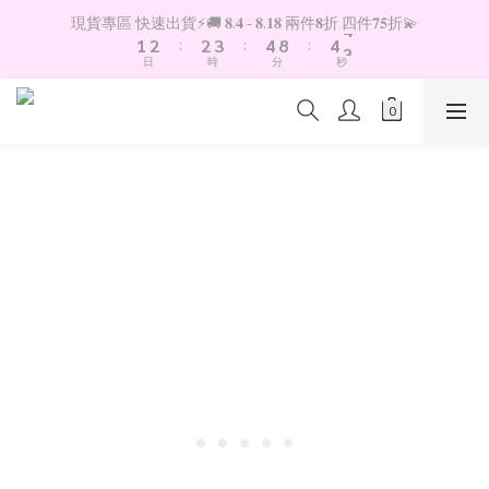
2
3
3
4
5
9
5
4
現貨專區 快速出貨⚡️🚚 𝟖.𝟒 - 𝟖.𝟏𝟖 兩件𝟖折 四件𝟕𝟓折💫
1
2
:
2
3
:
4
8
:
4
3
日
時
分
秒
0
1
1
2
3
7
3
2
0
0
1
2
6
2
1
0
1
5
1
0
0
4
0
3
2
1
0