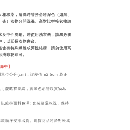
互相移染，清洗時請務必將深色（如黑、
、杏）衣物分開洗滌。高對比拼接衣物請
水及中性洗劑。若使用洗衣機，請務必將
中，以延長衣物壽命。
品含有特殊纖維或彈性結構，請勿使用高
吊掛晾乾即可。
供應中】
位公分(cm)，誤差值 ±2.5cm 為正
色可能略有差異，實際色彩請以實物為
，以維持面料色澤; 套裝建議乾洗，保持
匯款順序安排出貨。現貨商品將於對帳成