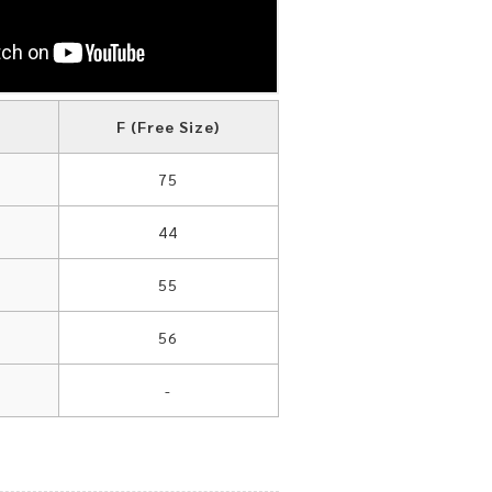
F (Free Size)
75
44
55
56
-