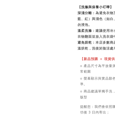
【洗滌與保養小叮嚀】
深淺分離：
為避免衣物
藍、紅）與淺色（如白
勿浸泡。
溫柔洗滌：
建議使用冷
衣物翻面並放入洗衣袋
避免烘乾：
本店多數商
溫烘乾，洗後於陰涼處
【新品預購 ＋ 現貨
⌾ 產品尺寸為平放量測單
常範圍
⌾ 螢幕顯示與實品顏
準。
⌾ 商品建議單獨手洗
版型
提醒您：我們會依照
功後 3 日內寄出；