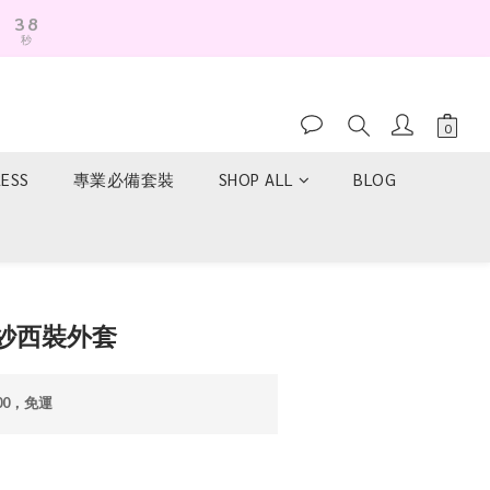
3
7
秒
2
6
1
5
0
4
3
2
1
RESS
專業必備套裝
SHOP ALL
BLOG
0
紗西裝外套
00，免運