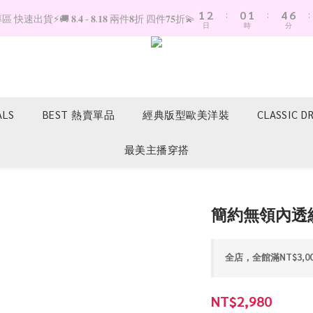
1
2
:
0
1
:
4
6
:
快速出貨⚡️🚚 𝟖.𝟒 - 𝟖.𝟏𝟖 兩件𝟖折 四件𝟕𝟓折💫
日
時
分
0
1
0
3
5
0
2
4
1
3
0
2
1
0
ALS
BEST 熱賣單品
經典版型歐美洋裝
CLASSIC D
最美主播穿搭
簡約無領內透
全店，全館滿NT$3,0
NT$2,980