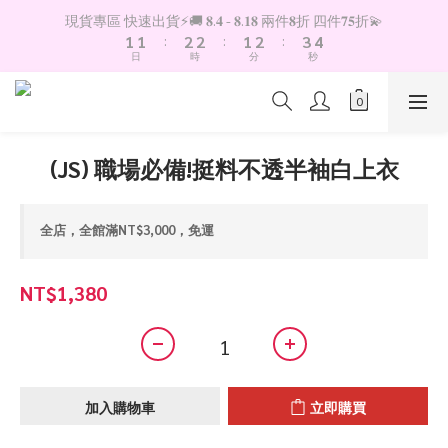
2
2
3
3
2
3
4
5
現貨專區 快速出貨⚡️🚚 𝟖.𝟒 - 𝟖.𝟏𝟖 兩件𝟖折 四件𝟕𝟓折💫
1
1
:
2
2
:
1
2
:
3
4
日
時
分
秒
0
0
1
1
0
1
2
3
0
0
0
1
2
0
1
0
(JS) 職場必備!挺料不透半袖白上衣
全店，全館滿NT$3,000，免運
NT$1,380
加入購物車
立即購買