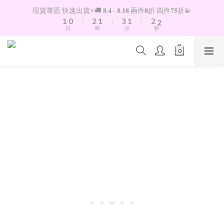
2
1
3
2
4
2
3
3
現貨專區 快速出貨⚡️🚚 𝟖.𝟒 - 𝟖.𝟏𝟖 兩件𝟖折 四件𝟕𝟓折💫
1
0
:
2
1
:
3
1
:
2
2
日
時
分
秒
0
1
0
2
0
1
1
0
1
0
0
0