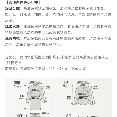
【洗滌與保養小叮嚀】
深淺分離：
為避免衣物互相移染，清洗時請務必將深色（如黑、
藍、紅）與淺色（如白、杏）衣物分開洗滌。高對比拼接衣物請勿
浸泡。
溫柔洗滌：
建議使用冷水及中性洗劑。若使用洗衣機，請務必將衣
物翻面並放入洗衣袋中，以延長衣物壽命。
避免烘乾：
本店多數商品含有特殊纖維或彈性結構，請勿使用高溫
烘乾，洗後於陰涼處吊掛晾乾即可。
提醒您．我們會依照匯款的順序安排出貨 現貨商品將於對帳成功
後3日寄出
若現貨已售完需等待追加．預計7-14日可完成出貨