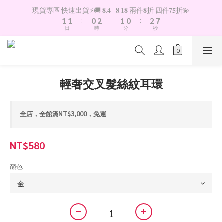
8
2
2
1
3
2
1
3
現貨專區 快速出貨⚡️🚚 𝟖.𝟒 - 𝟖.𝟏𝟖 兩件𝟖折 四件𝟕𝟓折💫
7
1
1
:
0
2
:
1
0
:
2
6
日
時
分
秒
0
0
1
0
1
5
0
0
4
3
2
1
輕奢交叉髮絲紋耳環
0
全店，全館滿NT$3,000，免運
NT$580
顏色