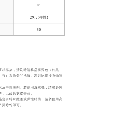
41
29.5(彈性)
50
互相移染，清洗時請務必將深色（如黑、
、杏）衣物分開洗滌。高對比拼接衣物請
水及中性洗劑。若使用洗衣機，請務必將
中，以延長衣物壽命。
品含有特殊纖維或彈性結構，請勿使用高
吊掛晾乾即可。