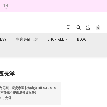
1
4
秒
0
3
2
1
0
RESS
專業必備套裝
SHOP ALL
BLOG
立即購買
腰長洋
分類，現貨專區 快速出貨⚡️🚚 𝟖.𝟒 - 𝟖.𝟏𝟖
折💫（本優惠不提供退換貨服務）
00，免運