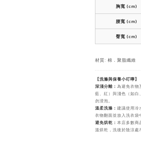
胸寬 (cm)
腰寬 (cm)
臀寬 (cm)
材質: 棉．聚脂纖維
【洗滌與保養小叮嚀】
深淺分離：
為避免衣物
藍、紅）與淺色（如白
勿浸泡。
溫柔洗滌：
建議使用冷
衣物翻面並放入洗衣袋
避免烘乾：
本店多數商
溫烘乾，洗後於陰涼處