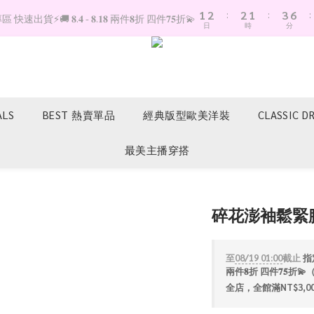
1
2
:
2
1
:
3
6
:
快速出貨⚡️🚚 𝟖.𝟒 - 𝟖.𝟏𝟖 兩件𝟖折 四件𝟕𝟓折💫
日
時
分
0
1
1
0
2
5
0
0
1
4
0
3
2
1
0
ALS
BEST 熱賣單品
經典版型歐美洋裝
CLASSIC D
最美主播穿搭
碎花澎袖鬆緊
至
08/19 01:00
截止
指定
兩件𝟖折 四件𝟕𝟓
全店，全館滿NT$3,0