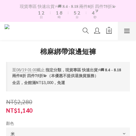
2
3
2
9
6
3
5
9
現貨專區 快速出貨⚡️🚚 𝟖.𝟒 - 𝟖.𝟏𝟖 兩件𝟖折 四件𝟕𝟓折💫
1
2
:
1
8
:
5
2
:
4
8
日
時
分
秒
0
1
0
7
4
1
3
7
0
6
3
0
2
6
5
2
1
5
4
1
0
4
3
0
3
棉麻綁帶滾邊短褲
2
2
1
1
0
0
至
08/19 01:00
截止
指定分類，現貨專區 快速出貨⚡️🚚 𝟖.𝟒 - 𝟖.𝟏𝟖
兩件𝟖折 四件𝟕𝟓折💫（本優惠不提供退換貨服務）
全店，全館滿NT$3,000，免運
NT$2,280
NT$1,140
顏色