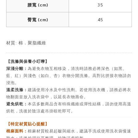
腰寬 (cm)
35
臀寬 (cm)
45
材質: 棉．聚脂纖維
【洗滌與保養小叮嚀】
深淺分離：
為避免衣物互相移染，清洗時請務必將深色（如黑、
藍、紅）與淺色（如白、杏）衣物分開洗滌。高對比拼接衣物請勿
浸泡。
溫柔洗滌：
建議使用冷水及中性洗劑。若使用洗衣機，請務必將衣
物翻面並放入洗衣袋中，以延長衣物壽命。
避免烘乾：
本店多數商品含有特殊纖維或彈性結構，請勿使用高溫
烘乾，洗後於陰涼處吊掛晾乾即可。
【特定材質貼心提醒】
棉麻面料：
棉麻材質較易起皺與縮水，建議手洗或使用洗衣袋慢速
脫水；洗後趁濕拉平整理，於陰涼處晾乾。