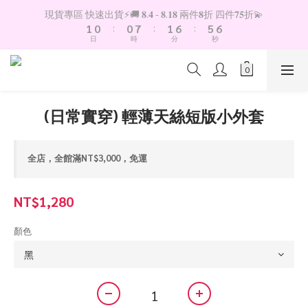
2
1
1
8
2
7
6
7
現貨專區 快速出貨⚡️🚚 𝟖.𝟒 - 𝟖.𝟏𝟖 兩件𝟖折 四件𝟕𝟓折💫
1
0
:
0
7
:
1
6
:
5
6
日
時
分
秒
0
6
0
5
4
5
5
4
3
4
4
3
2
3
3
2
1
2
2
1
0
1
(日常實穿) 輕薄天絲短版小外套
1
0
0
0
全店，全館滿NT$3,000，免運
NT$1,280
顏色