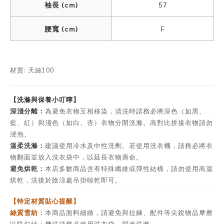
袖長 (cm)
57
腰寬 (cm)
F
材質: 天絲100
【洗滌與保養小叮嚀】
深淺分離：
為避免衣物互相移染，清洗時請務必將深色（如黑、
藍、紅）與淺色（如白、杏）衣物分開洗滌。高對比拼接衣物請勿
浸泡。
溫柔洗滌：
建議使用冷水及中性洗劑。若使用洗衣機，請務必將衣
物翻面並放入洗衣袋中，以延長衣物壽命。
避免烘乾：
本店多數商品含有特殊纖維或彈性結構，請勿使用高溫
烘乾，洗後於陰涼處吊掛晾乾即可。
【特定材質貼心提醒】
絲質雪紡：
本商品面料細緻，請避免與拉鍊、配件等尖銳物品摩擦
以防勾紗；機洗請務必使用洗衣袋，弱速洗滌。