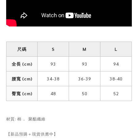
尺碼
S
M
L
全長 (cm)
93
93
94
腰寬 (cm)
34-38
36-39
38-40
臀寬 (cm)
48
50
52
．
材質: 棉
聚酯纖維
【新品預購＋現貨供應中】