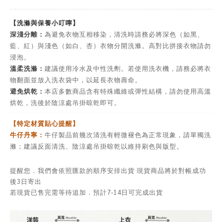
【洗滌與保養小叮嚀】
深淺分離：
為避免衣物互相移染，清洗時請務必將深色（如黑、
藍、紅）與淺色（如白、杏）衣物分開洗滌。高對比拼接衣物請勿
浸泡。
溫柔洗滌：
建議使用冷水及中性洗劑。若使用洗衣機，請務必將衣
物翻面並放入洗衣袋中，以延長衣物壽命。
避免烘乾：
本店多數商品含有特殊纖維或彈性結構，請勿使用高溫
烘乾，洗後於陰涼處吊掛晾乾即可。
【特定材質貼心提醒】
牛仔丹寧：
牛仔製品前幾次清洗有輕微褪色為正常現象，請單獨洗
滌；建議反面清洗、陰涼處吊掛晾乾以維持刷色與版型。
提醒您．我們會依照匯款的順序安排出貨 現貨商品將於對帳成功
後3日寄出
若現貨已售完需等待追加．預計7-14日可完成出貨