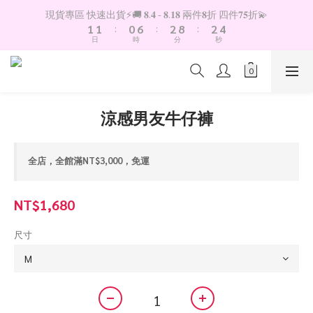
2
2
1
7
3
9
3
5
現貨專區 快速出貨⚡️🚚 𝟖.𝟒 - 𝟖.𝟏𝟖 兩件𝟖折 四件𝟕𝟓折💫
1
1
:
0
6
:
2
8
:
2
4
日
時
分
秒
0
0
5
1
7
1
3
4
0
6
0
2
3
5
1
2
4
0
1
3
涼感男友牛仔褲
0
2
1
0
全店，全館滿NT$3,000，免運
NT$1,680
尺寸