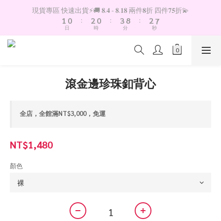
2
1
3
1
4
9
3
8
現貨專區 快速出貨⚡️🚚 𝟖.𝟒 - 𝟖.𝟏𝟖 兩件𝟖折 四件𝟕𝟓折💫
1
0
:
2
0
:
3
8
:
2
7
日
時
分
秒
0
1
2
7
1
6
0
1
6
0
5
0
5
4
4
3
3
2
滾金邊珍珠釦背心
2
1
1
0
0
全店，全館滿NT$3,000，免運
NT$1,480
顏色