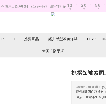
1
2
:
2
0
:
5
8
:
快速出貨⚡️🚚 𝟖.𝟒 - 𝟖.𝟏𝟖 兩件𝟖折 四件𝟕𝟓折💫
日
時
分
0
1
1
4
7
0
0
3
6
2
5
1
4
0
3
2
ALS
BEST 熱賣單品
經典版型歐美洋裝
CLASSIC D
1
0
最美主播穿搭
抓摺短袖素面
至
08/19 01:00
截止
指定
兩件𝟖折 四件𝟕𝟓
全店，全館滿NT$3,0