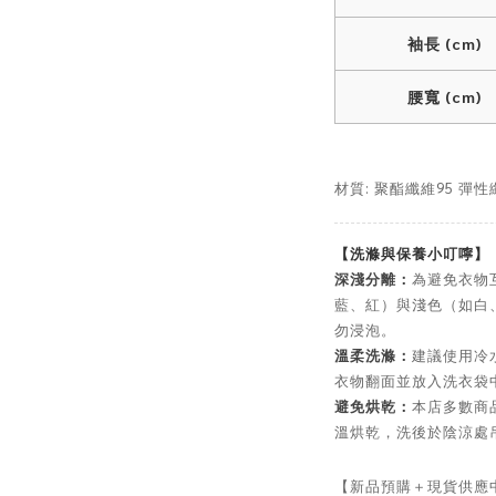
袖長 (cm)
腰寬 (cm)
材質: 聚酯纖維95 彈性
【洗滌與保養小叮嚀】
深淺分離：
為避免衣物
藍、紅）與淺色（如白
勿浸泡。
溫柔洗滌：
建議使用冷
衣物翻面並放入洗衣袋
避免烘乾：
本店多數商
溫烘乾，洗後於陰涼處
【新品預購＋現貨供應