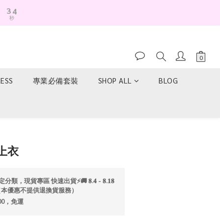
3
4
秒
2
3
1
2
0
1
0
RESS
專業必備套裝
SHOP ALL
BLOG
立即購買
上衣
分類，現貨專區 快速出貨⚡️🚚 𝟖.𝟒 - 𝟖.𝟏𝟖
折💫（本優惠不提供退換貨服務）
00，免運