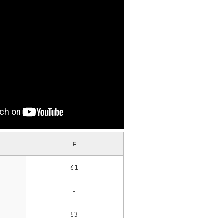
F
61
-
53