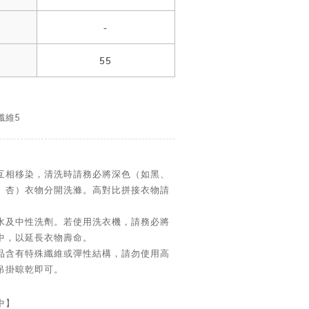
-
55
纖維5
互相移染，清洗時請務必將深色（如黑、
、杏）衣物分開洗滌。高對比拼接衣物請
水及中性洗劑。若使用洗衣機，請務必將
中，以延長衣物壽命。
品含有特殊纖維或彈性結構，請勿使用高
吊掛晾乾即可。
中】