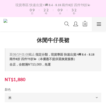
1
3
3
1
4
3
現貨專區 快速出貨⚡️🚚 𝟖.𝟒 - 𝟖.𝟏𝟖 兩件𝟖折 四件𝟕𝟓折💫
0
9
:
2
2
:
0
9
:
3
2
日
時
分
秒
8
1
1
8
2
1
7
0
0
7
1
0
6
6
0
5
5
4
4
休閒牛仔長裙
3
3
2
2
1
1
至
08/19 01:00
截止
指定分類，現貨專區 快速出貨⚡️🚚 𝟖.𝟒 - 𝟖.𝟏𝟖
0
0
兩件𝟖折 四件𝟕𝟓折💫（本優惠不提供退換貨服務）
全店，全館滿NT$3,000，免運
NT$1,880
顏色