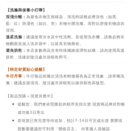
【洗滌與保養小叮嚀】
深淺分離：
為避免衣物互相移染，清洗時請務必將深色（如黑、
藍、紅）與淺色（如白、杏）衣物分開洗滌。高對比拼接衣物請勿
浸泡。
溫柔洗滌：
建議使用冷水及中性洗劑。若使用洗衣機，請務必將衣
物翻面並放入洗衣袋中，以延長衣物壽命。
避免烘乾：
本店多數商品含有特殊纖維或彈性結構，請勿使用高溫
烘乾，洗後於陰涼處吊掛晾乾即可。
【特定材質貼心提醒】
牛仔丹寧：
牛仔製品前幾次清洗有輕微褪色為正常現象，請單獨洗
滌；建議反面清洗、陰涼處吊掛晾乾以維持刷色與版型。
【新品預購＋現貨供應中】
提醒您．我們會依照匯款的順序安排出貨 現貨商品將於對帳
成功後3日寄出
若現貨已售完需等待追加．預計7-14日可完成出貨 實際現
貨數量建議您可利用「聯絡店主」 向客服人員確認