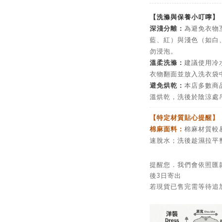
【洗滌與保養小叮嚀】
深淺分離：
為避免衣物
藍、紅）與淺色（如白
勿浸泡。
溫柔洗滌：
建議使用冷
衣物翻面並放入洗衣袋
避免烘乾：
本店多數商
溫烘乾，洗後於陰涼處
【特定材質貼心提醒】
棉麻面料：
棉麻材質較
速脫水；洗後趁濕拉平
提醒您．我們會依照匯
後3日寄出
若現貨已售完需等待追加