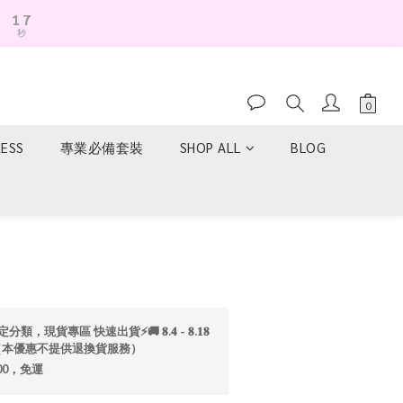
1
6
秒
0
5
4
3
2
1
0
RESS
專業必備套裝
SHOP ALL
BLOG
立即購買
分類，現貨專區 快速出貨⚡️🚚 𝟖.𝟒 - 𝟖.𝟏𝟖
折💫（本優惠不提供退換貨服務）
00，免運