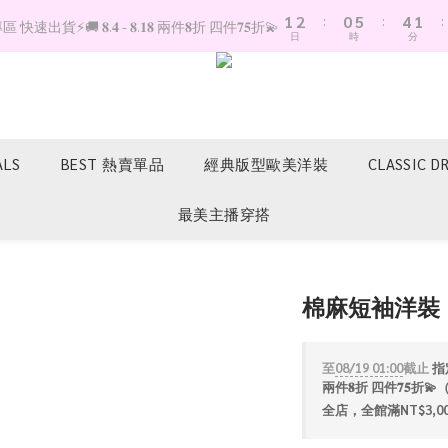
1
2
:
0
5
:
4
1
:
快速出貨⚡️🚚 𝟖.𝟒 - 𝟖.𝟏𝟖 兩件𝟖折 四件𝟕𝟓折💫
日
時
分
0
1
4
3
0
0
3
2
2
1
1
0
0
ALS
BEST 熱賣單品
經典版型歐美洋裝
CLASSIC D
最美主播穿搭
棉麻短袖洋裝
至
08/19 01:00
截止
指定
兩件𝟖折 四件𝟕𝟓
全店，全館滿NT$3,0