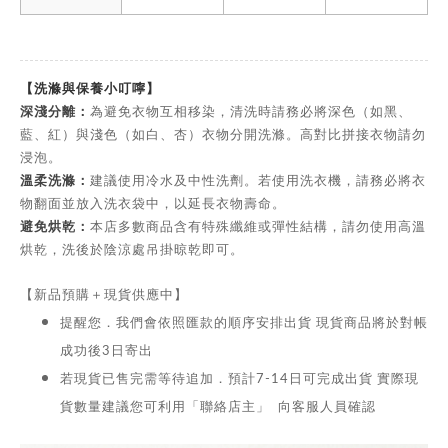
【洗滌與保養小叮嚀】
深淺分離：
為避免衣物互相移染，清洗時請務必將深色（如黑、
藍、紅）與淺色（如白、杏）衣物分開洗滌。高對比拼接衣物請勿
浸泡。
溫柔洗滌：
建議使用冷水及中性洗劑。若使用洗衣機，請務必將衣
物翻面並放入洗衣袋中，以延長衣物壽命。
避免烘乾：
本店多數商品含有特殊纖維或彈性結構，請勿使用高溫
烘乾，洗後於陰涼處吊掛晾乾即可。
【新品預購＋現貨供應中】
提醒您．我們會依照匯款的順序安排出貨 現貨商品將於對帳
成功後3日寄出
若現貨已售完需等待追加．預計7-14日可完成出貨 實際現
貨數量建議您可利用「聯絡店主」 向客服人員確認