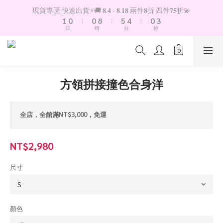
2
1
1
9
6
5
1
4
現貨專區 快速出貨⚡️🚚 𝟖.𝟒 - 𝟖.𝟏𝟖 兩件𝟖折 四件𝟕𝟓折💫
1
0
:
0
8
:
5
4
:
0
3
日
時
分
秒
0
7
4
3
2
6
3
2
1
5
2
1
0
4
1
0
3
0
方領拼接撞色合身洋
2
1
0
全店，全館滿NT$3,000，免運
NT$2,980
尺寸
顏色