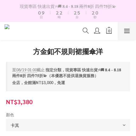
1
3
3
3
6
2
現貨專區 快速出貨⚡️🚚 𝟖.𝟒 - 𝟖.𝟏𝟖 兩件𝟖折 四件𝟕𝟓折💫
0
9
:
2
2
:
2
5
:
1
9
日
時
分
秒
8
1
1
1
4
0
8
7
0
0
0
3
7
6
2
6
5
1
5
4
0
4
方金釦不規則裙擺傘洋
3
3
2
2
1
1
至
08/19 01:00
截止
指定分類，現貨專區 快速出貨⚡️🚚 𝟖.𝟒 - 𝟖.𝟏𝟖
0
0
兩件𝟖折 四件𝟕𝟓折💫（本優惠不提供退換貨服務）
全店，全館滿NT$3,000，免運
NT$3,380
顏色