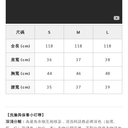
尺碼
S
M
L
全長 (cm)
118
118
118
肩寬 (cm)
36
37
38
胸寬 (cm)
44
46
48
腰寬 (cm)
35
37
39
【洗滌與保養小叮嚀】
深淺分離：
為避免衣物互相移染，清洗時請務必將深色（如黑、
藍、紅）與淺色（如白、杏）衣物分開洗滌。高對比拼接衣物請勿